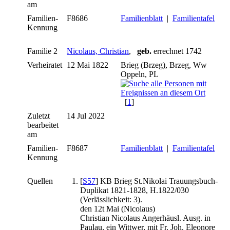
am
Familien-
F8686
Familienblatt
|
Familientafel
Kennung
Familie 2
Nicolaus, Christian
,
geb.
errechnet 1742
Verheiratet
12 Mai 1822
Brieg (Brzeg), Brzeg, Ww
Oppeln, PL
[
1
]
Zuletzt
14 Jul 2022
bearbeitet
am
Familien-
F8687
Familienblatt
|
Familientafel
Kennung
Quellen
[
S57
] KB Brieg St.Nikolai Trauungsbuch-
Duplikat 1821-1828, H.1822/030
(Verlässlichkeit: 3).
den 12t Mai (Nicolaus)
Christian Nicolaus Angerhäusl. Ausg. in
Paulau, ein Wittwer, mit Fr. Joh. Eleonore