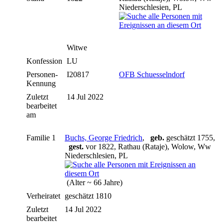
Niederschlesien, PL
Witwe
Konfession
LU
Personen-
I20817
OFB Schuesselndorf
Kennung
Zuletzt
14 Jul 2022
bearbeitet
am
Familie 1
Buchs, George Friedrich
,
geb.
geschätzt 1755,
gest.
vor 1822, Rathau (Rataje), Wolow, Ww
Niederschlesien, PL
(Alter ~ 66 Jahre)
Verheiratet
geschätzt 1810
Zuletzt
14 Jul 2022
bearbeitet