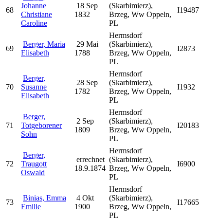
Johanne
18 Sep
(Skarbimierz),
68
I19487
Christiane
1832
Brzeg, Ww Oppeln,
Caroline
PL
Hermsdorf
Berger, Maria
29 Mai
(Skarbimierz),
69
I2873
Elisabeth
1788
Brzeg, Ww Oppeln,
PL
Hermsdorf
Berger,
28 Sep
(Skarbimierz),
70
Susanne
I1932
1782
Brzeg, Ww Oppeln,
Elisabeth
PL
Hermsdorf
Berger,
2 Sep
(Skarbimierz),
71
Totgeborener
I20183
1809
Brzeg, Ww Oppeln,
Sohn
PL
Hermsdorf
Berger,
errechnet
(Skarbimierz),
72
Traugott
I6900
18.9.1874
Brzeg, Ww Oppeln,
Oswald
PL
Hermsdorf
Binias, Emma
4 Okt
(Skarbimierz),
73
I17665
Emilie
1900
Brzeg, Ww Oppeln,
PL