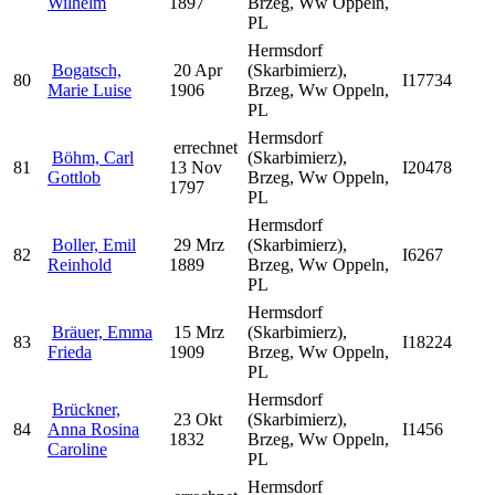
Wilhelm
1897
Brzeg, Ww Oppeln,
PL
Hermsdorf
Bogatsch,
20 Apr
(Skarbimierz),
80
I17734
Marie Luise
1906
Brzeg, Ww Oppeln,
PL
Hermsdorf
errechnet
Böhm, Carl
(Skarbimierz),
81
13 Nov
I20478
Gottlob
Brzeg, Ww Oppeln,
1797
PL
Hermsdorf
Boller, Emil
29 Mrz
(Skarbimierz),
82
I6267
Reinhold
1889
Brzeg, Ww Oppeln,
PL
Hermsdorf
Bräuer, Emma
15 Mrz
(Skarbimierz),
83
I18224
Frieda
1909
Brzeg, Ww Oppeln,
PL
Hermsdorf
Brückner,
23 Okt
(Skarbimierz),
84
Anna Rosina
I1456
1832
Brzeg, Ww Oppeln,
Caroline
PL
Hermsdorf