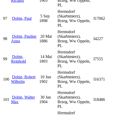
Richard
1905
Brzeg, Ww Oppeln,
PL
Hermsdorf
5 Sep
(Skarbimierz),
97
Dobin, Paul
I17062
1898
Brzeg, Ww Oppeln,
PL
Hermsdorf
Dobin, Pauline
20 Mai
(Skarbimierz),
98
I4227
Anna
1886
Brzeg, Ww Oppeln,
PL
Hermsdorf
Dobin,
14 Mai
(Skarbimierz),
99
I7555
Reinhold
1893
Brzeg, Ww Oppeln,
PL
Hermsdorf
Dobin, Robert
10 Jun
(Skarbimierz),
100
I16371
Wilhelm
1902
Brzeg, Ww Oppeln,
PL
Hermsdorf
Dobin, Walter
30 Jan
(Skarbimierz),
101
I18486
Max
1904
Brzeg, Ww Oppeln,
PL
Hermsdorf