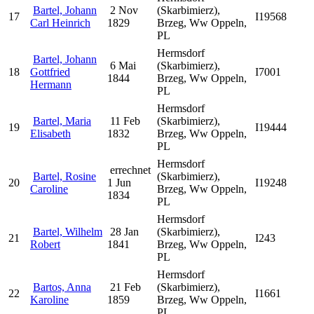
Bartel, Johann
2 Nov
(Skarbimierz),
17
I19568
Carl Heinrich
1829
Brzeg, Ww Oppeln,
PL
Hermsdorf
Bartel, Johann
6 Mai
(Skarbimierz),
18
Gottfried
I7001
1844
Brzeg, Ww Oppeln,
Hermann
PL
Hermsdorf
Bartel, Maria
11 Feb
(Skarbimierz),
19
I19444
Elisabeth
1832
Brzeg, Ww Oppeln,
PL
Hermsdorf
errechnet
Bartel, Rosine
(Skarbimierz),
20
1 Jun
I19248
Caroline
Brzeg, Ww Oppeln,
1834
PL
Hermsdorf
Bartel, Wilhelm
28 Jan
(Skarbimierz),
21
I243
Robert
1841
Brzeg, Ww Oppeln,
PL
Hermsdorf
Bartos, Anna
21 Feb
(Skarbimierz),
22
I1661
Karoline
1859
Brzeg, Ww Oppeln,
PL