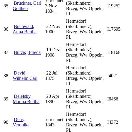
errechnet
Brückner, Carl
(Skarbimierz),
85
3 Nov
I19252
Gottlieb
Brzeg, Ww Oppeln,
1834
PL
Hermsdorf
Buchwald,
22 Nov
(Skarbimierz),
86
I17695
Anna Bertha
1900
Brzeg, Ww Oppeln,
PL
Hermsdorf
19 Dez
(Skarbimierz),
87
Burzig, Frieda
I18168
1908
Brzeg, Ww Oppeln,
PL
Hermsdorf
David,
22 Jul
(Skarbimierz),
88
I4021
Wilhelm Carl
1875
Brzeg, Ww Oppeln,
PL
Hermsdorf
Delefsky,
20 Apr
(Skarbimierz),
89
I6466
Martha Bertha
1890
Brzeg, Ww Oppeln,
PL
Hermsdorf
Deus,
errechnet
(Skarbimierz),
90
I4372
Veronika
1843
Brzeg, Ww Oppeln,
PL