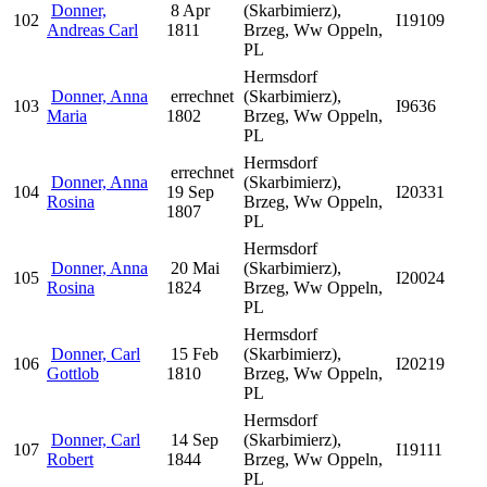
Donner,
8 Apr
(Skarbimierz),
102
I19109
Andreas Carl
1811
Brzeg, Ww Oppeln,
PL
Hermsdorf
Donner, Anna
errechnet
(Skarbimierz),
103
I9636
Maria
1802
Brzeg, Ww Oppeln,
PL
Hermsdorf
errechnet
Donner, Anna
(Skarbimierz),
104
19 Sep
I20331
Rosina
Brzeg, Ww Oppeln,
1807
PL
Hermsdorf
Donner, Anna
20 Mai
(Skarbimierz),
105
I20024
Rosina
1824
Brzeg, Ww Oppeln,
PL
Hermsdorf
Donner, Carl
15 Feb
(Skarbimierz),
106
I20219
Gottlob
1810
Brzeg, Ww Oppeln,
PL
Hermsdorf
Donner, Carl
14 Sep
(Skarbimierz),
107
I19111
Robert
1844
Brzeg, Ww Oppeln,
PL