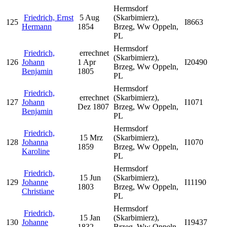
Hermsdorf
Friedrich, Ernst
5 Aug
(Skarbimierz),
125
I8663
Hermann
1854
Brzeg, Ww Oppeln,
PL
Hermsdorf
Friedrich,
errechnet
(Skarbimierz),
126
Johann
1 Apr
I20490
Brzeg, Ww Oppeln,
Benjamin
1805
PL
Hermsdorf
Friedrich,
errechnet
(Skarbimierz),
127
Johann
I1071
Dez 1807
Brzeg, Ww Oppeln,
Benjamin
PL
Hermsdorf
Friedrich,
15 Mrz
(Skarbimierz),
128
Johanna
I1070
1859
Brzeg, Ww Oppeln,
Karoline
PL
Hermsdorf
Friedrich,
15 Jun
(Skarbimierz),
129
Johanne
I11190
1803
Brzeg, Ww Oppeln,
Christiane
PL
Hermsdorf
Friedrich,
15 Jan
(Skarbimierz),
130
Johanne
I19437
1832
Brzeg, Ww Oppeln,