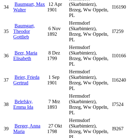
Baumgart, Max
12 Apr
(Skarbimierz),
34
I16190
Walter
1901
Brzeg, Ww Oppeln,
PL
Hermsdorf
Baumgart,
6 Nov
(Skarbimierz),
35
Theodor
I7259
1892
Brzeg, Ww Oppeln,
Gottlieb
PL
Hermsdorf
Beer, Maria
8 Dez
(Skarbimierz),
36
I10166
Elisabeth
1799
Brzeg, Ww Oppeln,
PL
Hermsdorf
Beier, Frieda
1 Sep
(Skarbimierz),
37
I16240
Gertrud
1901
Brzeg, Ww Oppeln,
PL
Hermsdorf
Belefsky,
7 Mrz
(Skarbimierz),
38
I7524
Emma Ida
1893
Brzeg, Ww Oppeln,
PL
Hermsdorf
Berger, Anna
27 Okt
(Skarbimierz),
39
I9267
Maria
1798
Brzeg, Ww Oppeln,
PL