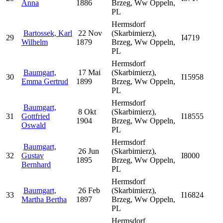
Anna
1886
Brzeg, Ww Oppeln,
PL
Hermsdorf
Bartossek, Karl
22 Nov
(Skarbimierz),
29
I4719
Wilhelm
1879
Brzeg, Ww Oppeln,
PL
Hermsdorf
Baumgart,
17 Mai
(Skarbimierz),
30
I15958
Emma Gertrud
1899
Brzeg, Ww Oppeln,
PL
Hermsdorf
Baumgart,
8 Okt
(Skarbimierz),
31
Gottfried
I18555
1904
Brzeg, Ww Oppeln,
Oswald
PL
Hermsdorf
Baumgart,
26 Jun
(Skarbimierz),
32
Gustav
I8000
1895
Brzeg, Ww Oppeln,
Bernhard
PL
Hermsdorf
Baumgart,
26 Feb
(Skarbimierz),
33
I16824
Martha Bertha
1897
Brzeg, Ww Oppeln,
PL
Hermsdorf