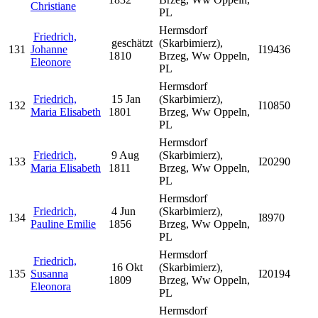
Christiane
PL
Hermsdorf
Friedrich,
geschätzt
(Skarbimierz),
131
Johanne
I19436
1810
Brzeg, Ww Oppeln,
Eleonore
PL
Hermsdorf
Friedrich,
15 Jan
(Skarbimierz),
132
I10850
Maria Elisabeth
1801
Brzeg, Ww Oppeln,
PL
Hermsdorf
Friedrich,
9 Aug
(Skarbimierz),
133
I20290
Maria Elisabeth
1811
Brzeg, Ww Oppeln,
PL
Hermsdorf
Friedrich,
4 Jun
(Skarbimierz),
134
I8970
Pauline Emilie
1856
Brzeg, Ww Oppeln,
PL
Hermsdorf
Friedrich,
16 Okt
(Skarbimierz),
135
Susanna
I20194
1809
Brzeg, Ww Oppeln,
Eleonora
PL
Hermsdorf