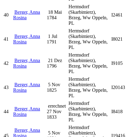
Hermsdorf
Berger, Anna
18 Mai
(Skarbimierz),
40
I2461
Rosina
1784
Brzeg, Ww Oppeln,
PL
Hermsdorf
Berger, Anna
1 Jul
(Skarbimierz),
41
I8021
Rosina
1791
Brzeg, Ww Oppeln,
PL
Hermsdorf
Berger, Anna
21 Dez
(Skarbimierz),
42
I9105
Rosina
1796
Brzeg, Ww Oppeln,
PL
Hermsdorf
Berger, Anna
5 Nov
(Skarbimierz),
43
I20143
Rosina
1825
Brzeg, Ww Oppeln,
PL
Hermsdorf
errechnet
Berger, Anna
(Skarbimierz),
44
27 Nov
I8418
Rosina
Brzeg, Ww Oppeln,
1833
PL
Hermsdorf
Berger, Anna
5 Nov
(Skarbimierz),
45
Rosina
I19416