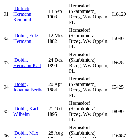
Hermsdorf
Dittrich,
13 Sep
(Skarbimierz),
91
Hermann
I18129
1908
Brzeg, Ww Oppeln,
Reinhold
PL
Hermsdorf
Dobin, Fritz
12 Mrz
(Skarbimierz),
92
I5040
Hermann
1882
Brzeg, Ww Oppeln,
PL
Hermsdorf
Dobin,
24 Dez
(Skarbimierz),
93
I6628
Hermann Karl
1890
Brzeg, Ww Oppeln,
PL
Hermsdorf
Dobin,
20 Apr
(Skarbimierz),
94
I5425
Johanna Bertha
1884
Brzeg, Ww Oppeln,
PL
Hermsdorf
Dobin, Karl
21 Okt
(Skarbimierz),
95
I8090
Wilhelm
1895
Brzeg, Ww Oppeln,
PL
Hermsdorf
Dobin, Max
28 Aug
(Skarbimierz),
96
I16087