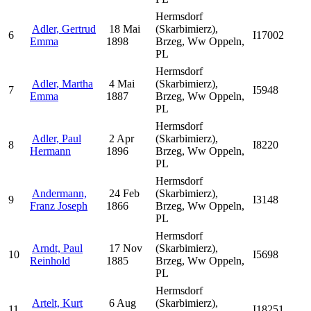
Hermsdorf
Adler, Gertrud
18 Mai
(Skarbimierz),
6
I17002
Emma
1898
Brzeg, Ww Oppeln,
PL
Hermsdorf
Adler, Martha
4 Mai
(Skarbimierz),
7
I5948
Emma
1887
Brzeg, Ww Oppeln,
PL
Hermsdorf
Adler, Paul
2 Apr
(Skarbimierz),
8
I8220
Hermann
1896
Brzeg, Ww Oppeln,
PL
Hermsdorf
Andermann,
24 Feb
(Skarbimierz),
9
I3148
Franz Joseph
1866
Brzeg, Ww Oppeln,
PL
Hermsdorf
Arndt, Paul
17 Nov
(Skarbimierz),
10
I5698
Reinhold
1885
Brzeg, Ww Oppeln,
PL
Hermsdorf
Artelt, Kurt
6 Aug
(Skarbimierz),
11
I18251