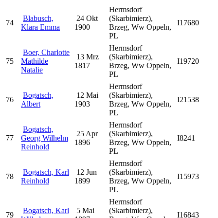
Hermsdorf
Blabusch,
24 Okt
(Skarbimierz),
74
I17680
Klara Emma
1900
Brzeg, Ww Oppeln,
PL
Hermsdorf
Boer, Charlotte
13 Mrz
(Skarbimierz),
75
Mathilde
I19720
1817
Brzeg, Ww Oppeln,
Natalie
PL
Hermsdorf
Bogatsch,
12 Mai
(Skarbimierz),
76
I21538
Albert
1903
Brzeg, Ww Oppeln,
PL
Hermsdorf
Bogatsch,
25 Apr
(Skarbimierz),
77
Georg Wilhelm
I8241
1896
Brzeg, Ww Oppeln,
Reinhold
PL
Hermsdorf
Bogatsch, Karl
12 Jun
(Skarbimierz),
78
I15973
Reinhold
1899
Brzeg, Ww Oppeln,
PL
Hermsdorf
Bogatsch, Karl
5 Mai
(Skarbimierz),
79
I16843