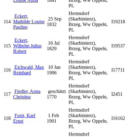
Louise Anna
1841
Brzeg, Ww Oppeln,
PL
Hermsdorf
Eckert,
25 Sep
(Skarbimierz),
114
Mathilde Louise
I19218
1832
Brzeg, Ww Oppeln,
Pauline
PL
Hermsdorf
Eckert,
16 Jul
(Skarbimierz),
115
Wilhelm Julius
I19537
1829
Brzeg, Ww Oppeln,
Robert
PL
Hermsdorf
Eichwald, Max
10 Jan
(Skarbimierz),
116
I17711
Reinhard
1906
Brzeg, Ww Oppeln,
PL
Hermsdorf
Fiedler, Anna
geschätzt
(Skarbimierz),
117
I2451
Christina
1770
Brzeg, Ww Oppeln,
PL
Hermsdorf
Forst, Karl
1 Feb
(Skarbimierz),
118
I16162
Ernst
1901
Brzeg, Ww Oppeln,
PL
Hermsdorf