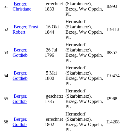
Berger,
errechnet
(Skarbimierz),
51
I6993
Christiane
1833
Brzeg, Ww Oppeln,
PL
Hermsdorf
Berger, Ernst
16 Okt
(Skarbimierz),
52
I19113
Robert
1844
Brzeg, Ww Oppeln,
PL
Hermsdorf
Berger,
26 Jul
(Skarbimierz),
53
I8857
Gottlieb
1796
Brzeg, Ww Oppeln,
PL
Hermsdorf
Berger,
5 Mai
(Skarbimierz),
54
I10474
Gottlieb
1800
Brzeg, Ww Oppeln,
PL
Hermsdorf
Berger,
geschätzt
(Skarbimierz),
55
I2968
Gottlob
1785
Brzeg, Ww Oppeln,
PL
Hermsdorf
Berger,
errechnet
(Skarbimierz),
56
I14208
Gottlob
1802
Brzeg, Ww Oppeln,
PL