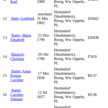
Karl
1909
Brzeg, Ww Oppeln,
PL
Hermsdorf
errechnet
(Skarbimierz),
12
Bahr, Gottfried
31 Mrz
I20442
Brzeg, Ww Oppeln,
1802
PL
Hermsdorf
Bahrs, Maria
23 Dez
(Skarbimierz),
13
I20438
Elisabeth
1799
Brzeg, Ww Oppeln,
PL
Hermsdorf
Bänisch,
29 Okt
(Skarbimierz),
14
I7419
Christian
1789
Brzeg, Ww Oppeln,
PL
Hermsdorf
Bartel, Anna
17 Mrz
(Skarbimierz),
15
Rosina
I9137
1836
Brzeg, Ww Oppeln,
Caroline
PL
Hermsdorf
Bartel,
12 Jul
(Skarbimierz),
16
Caroline
I9138
1857
Brzeg, Ww Oppeln,
Johanne
PL
Hermsdorf