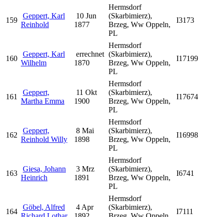
Hermsdorf
Geppert, Karl
10 Jun
(Skarbimierz),
159
I3173
Reinhold
1877
Brzeg, Ww Oppeln,
PL
Hermsdorf
Geppert, Karl
errechnet
(Skarbimierz),
160
I17199
Wilhelm
1870
Brzeg, Ww Oppeln,
PL
Hermsdorf
Geppert,
11 Okt
(Skarbimierz),
161
I17674
Martha Emma
1900
Brzeg, Ww Oppeln,
PL
Hermsdorf
Geppert,
8 Mai
(Skarbimierz),
162
I16998
Reinhold Willy
1898
Brzeg, Ww Oppeln,
PL
Hermsdorf
Giesa, Johann
3 Mrz
(Skarbimierz),
163
I6741
Heinrich
1891
Brzeg, Ww Oppeln,
PL
Hermsdorf
Göbel, Alfred
4 Apr
(Skarbimierz),
164
I7111
Richard Lothar
1892
Brzeg, Ww Oppeln,