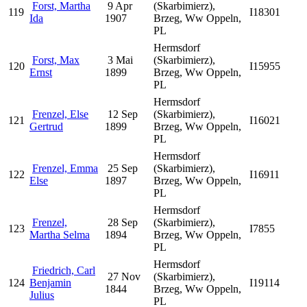
Forst, Martha
9 Apr
(Skarbimierz),
119
I18301
Ida
1907
Brzeg, Ww Oppeln,
PL
Hermsdorf
Forst, Max
3 Mai
(Skarbimierz),
120
I15955
Ernst
1899
Brzeg, Ww Oppeln,
PL
Hermsdorf
Frenzel, Else
12 Sep
(Skarbimierz),
121
I16021
Gertrud
1899
Brzeg, Ww Oppeln,
PL
Hermsdorf
Frenzel, Emma
25 Sep
(Skarbimierz),
122
I16911
Else
1897
Brzeg, Ww Oppeln,
PL
Hermsdorf
Frenzel,
28 Sep
(Skarbimierz),
123
I7855
Martha Selma
1894
Brzeg, Ww Oppeln,
PL
Hermsdorf
Friedrich, Carl
27 Nov
(Skarbimierz),
124
Benjamin
I19114
1844
Brzeg, Ww Oppeln,
Julius
PL