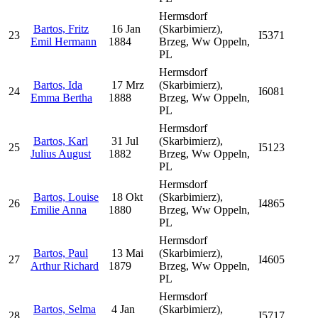
Hermsdorf
Bartos, Fritz
16 Jan
(Skarbimierz),
23
I5371
Emil Hermann
1884
Brzeg, Ww Oppeln,
PL
Hermsdorf
Bartos, Ida
17 Mrz
(Skarbimierz),
24
I6081
Emma Bertha
1888
Brzeg, Ww Oppeln,
PL
Hermsdorf
Bartos, Karl
31 Jul
(Skarbimierz),
25
I5123
Julius August
1882
Brzeg, Ww Oppeln,
PL
Hermsdorf
Bartos, Louise
18 Okt
(Skarbimierz),
26
I4865
Emilie Anna
1880
Brzeg, Ww Oppeln,
PL
Hermsdorf
Bartos, Paul
13 Mai
(Skarbimierz),
27
I4605
Arthur Richard
1879
Brzeg, Ww Oppeln,
PL
Hermsdorf
Bartos, Selma
4 Jan
(Skarbimierz),
28
I5717