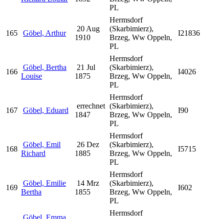
PL
Hermsdorf
20 Aug
(Skarbimierz),
165
Göbel, Arthur
I21836
1910
Brzeg, Ww Oppeln,
PL
Hermsdorf
Göbel, Bertha
21 Jul
(Skarbimierz),
166
I4026
Louise
1875
Brzeg, Ww Oppeln,
PL
Hermsdorf
errechnet
(Skarbimierz),
167
Göbel, Eduard
I90
1847
Brzeg, Ww Oppeln,
PL
Hermsdorf
Göbel, Emil
26 Dez
(Skarbimierz),
168
I5715
Richard
1885
Brzeg, Ww Oppeln,
PL
Hermsdorf
Göbel, Emilie
14 Mrz
(Skarbimierz),
169
I602
Bertha
1855
Brzeg, Ww Oppeln,
PL
Hermsdorf
Göbel, Emma