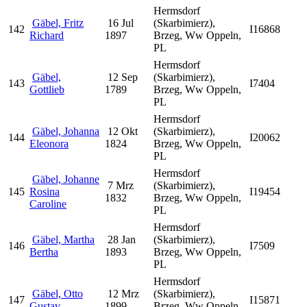
Hermsdorf
Gäbel, Fritz
16 Jul
(Skarbimierz),
142
I16868
Richard
1897
Brzeg, Ww Oppeln,
PL
Hermsdorf
Gäbel,
12 Sep
(Skarbimierz),
143
I7404
Gottlieb
1789
Brzeg, Ww Oppeln,
PL
Hermsdorf
Gäbel, Johanna
12 Okt
(Skarbimierz),
144
I20062
Eleonora
1824
Brzeg, Ww Oppeln,
PL
Hermsdorf
Gäbel, Johanne
7 Mrz
(Skarbimierz),
145
Rosina
I19454
1832
Brzeg, Ww Oppeln,
Caroline
PL
Hermsdorf
Gäbel, Martha
28 Jan
(Skarbimierz),
146
I7509
Bertha
1893
Brzeg, Ww Oppeln,
PL
Hermsdorf
Gäbel, Otto
12 Mrz
(Skarbimierz),
147
I15871
Gustav
1899
Brzeg, Ww Oppeln,