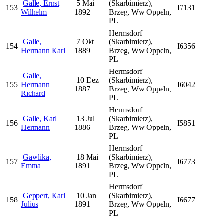
Galle, Ernst
5 Mai
(Skarbimierz),
153
I7131
Wilhelm
1892
Brzeg, Ww Oppeln,
PL
Hermsdorf
Galle,
7 Okt
(Skarbimierz),
154
I6356
Hermann Karl
1889
Brzeg, Ww Oppeln,
PL
Hermsdorf
Galle,
10 Dez
(Skarbimierz),
155
Hermann
I6042
1887
Brzeg, Ww Oppeln,
Richard
PL
Hermsdorf
Galle, Karl
13 Jul
(Skarbimierz),
156
I5851
Hermann
1886
Brzeg, Ww Oppeln,
PL
Hermsdorf
Gawlika,
18 Mai
(Skarbimierz),
157
I6773
Emma
1891
Brzeg, Ww Oppeln,
PL
Hermsdorf
Geppert, Karl
10 Jan
(Skarbimierz),
158
I6677
Julius
1891
Brzeg, Ww Oppeln,
PL