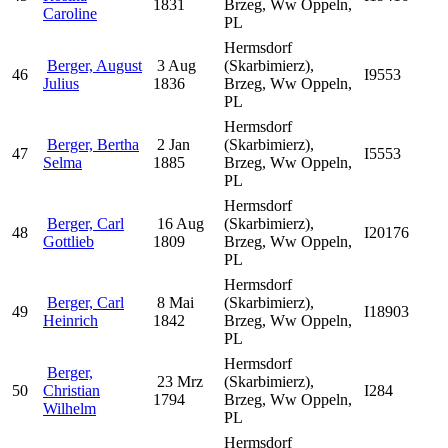
1831
Brzeg, Ww Oppeln,
Caroline
PL
Hermsdorf
Berger, August
3 Aug
(Skarbimierz),
46
I9553
Julius
1836
Brzeg, Ww Oppeln,
PL
Hermsdorf
Berger, Bertha
2 Jan
(Skarbimierz),
47
I5553
Selma
1885
Brzeg, Ww Oppeln,
PL
Hermsdorf
Berger, Carl
16 Aug
(Skarbimierz),
48
I20176
Gottlieb
1809
Brzeg, Ww Oppeln,
PL
Hermsdorf
Berger, Carl
8 Mai
(Skarbimierz),
49
I18903
Heinrich
1842
Brzeg, Ww Oppeln,
PL
Hermsdorf
Berger,
23 Mrz
(Skarbimierz),
50
Christian
I284
1794
Brzeg, Ww Oppeln,
Wilhelm
PL
Hermsdorf