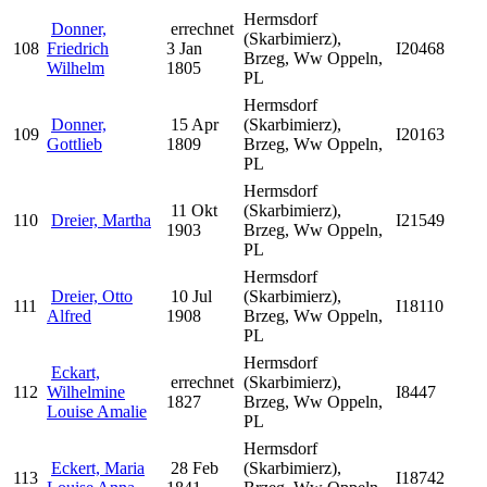
Hermsdorf
Donner,
errechnet
(Skarbimierz),
108
Friedrich
3 Jan
I20468
Brzeg, Ww Oppeln,
Wilhelm
1805
PL
Hermsdorf
Donner,
15 Apr
(Skarbimierz),
109
I20163
Gottlieb
1809
Brzeg, Ww Oppeln,
PL
Hermsdorf
11 Okt
(Skarbimierz),
110
Dreier, Martha
I21549
1903
Brzeg, Ww Oppeln,
PL
Hermsdorf
Dreier, Otto
10 Jul
(Skarbimierz),
111
I18110
Alfred
1908
Brzeg, Ww Oppeln,
PL
Hermsdorf
Eckart,
errechnet
(Skarbimierz),
112
Wilhelmine
I8447
1827
Brzeg, Ww Oppeln,
Louise Amalie
PL
Hermsdorf
Eckert, Maria
28 Feb
(Skarbimierz),
113
I18742