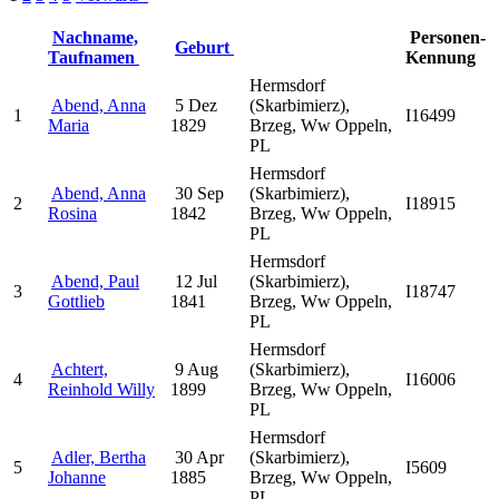
Nachname,
Personen-
Geburt
Taufnamen
Kennung
Hermsdorf
Abend, Anna
5 Dez
(Skarbimierz),
1
I16499
Maria
1829
Brzeg, Ww Oppeln,
PL
Hermsdorf
Abend, Anna
30 Sep
(Skarbimierz),
2
I18915
Rosina
1842
Brzeg, Ww Oppeln,
PL
Hermsdorf
Abend, Paul
12 Jul
(Skarbimierz),
3
I18747
Gottlieb
1841
Brzeg, Ww Oppeln,
PL
Hermsdorf
Achtert,
9 Aug
(Skarbimierz),
4
I16006
Reinhold Willy
1899
Brzeg, Ww Oppeln,
PL
Hermsdorf
Adler, Bertha
30 Apr
(Skarbimierz),
5
I5609
Johanne
1885
Brzeg, Ww Oppeln,
PL