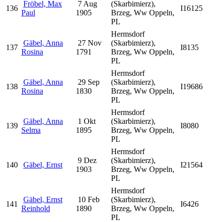
Fröbel, Max
7 Aug
(Skarbimierz),
136
I16125
Paul
1905
Brzeg, Ww Oppeln,
PL
Hermsdorf
Gäbel, Anna
27 Nov
(Skarbimierz),
137
I8135
Rosina
1791
Brzeg, Ww Oppeln,
PL
Hermsdorf
Gäbel, Anna
29 Sep
(Skarbimierz),
138
I19686
Rosina
1830
Brzeg, Ww Oppeln,
PL
Hermsdorf
Gäbel, Anna
1 Okt
(Skarbimierz),
139
I8080
Selma
1895
Brzeg, Ww Oppeln,
PL
Hermsdorf
9 Dez
(Skarbimierz),
140
Gäbel, Ernst
I21564
1903
Brzeg, Ww Oppeln,
PL
Hermsdorf
Gäbel, Ernst
10 Feb
(Skarbimierz),
141
I6426
Reinhold
1890
Brzeg, Ww Oppeln,
PL