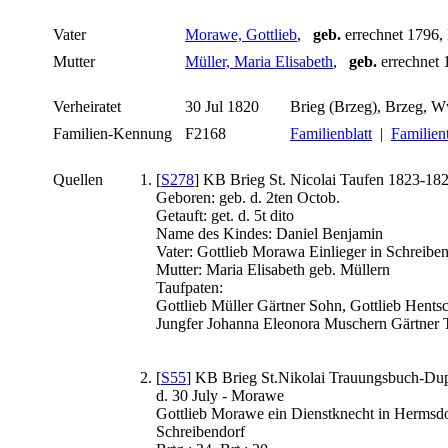
Vater
Morawe, Gottlieb
,
geb.
errechnet 1796,
Mutter
Müller, Maria Elisabeth
,
geb.
errechnet 
Verheiratet
30 Jul 1820
Brieg (Brzeg), Brzeg, 
Familien-Kennung
F2168
Familienblatt
|
Familient
Quellen
[
S278
] KB Brieg St. Nicolai Taufen 1823-1825
Geboren: geb. d. 2ten Octob.
Getauft: get. d. 5t dito
Name des Kindes: Daniel Benjamin
Vater: Gottlieb Morawa Einlieger in Schreiben
Mutter: Maria Elisabeth geb. Müllern
Taufpaten:
Gottlieb Müller Gärtner Sohn, Gottlieb Hentsc
Jungfer Johanna Eleonora Muschern Gärtner T
[
S55
] KB Brieg St.Nikolai Trauungsbuch-Dupl
d. 30 July - Morawe
Gottlieb Morawe ein Dienstknecht in Hermsdor
Schreibendorf