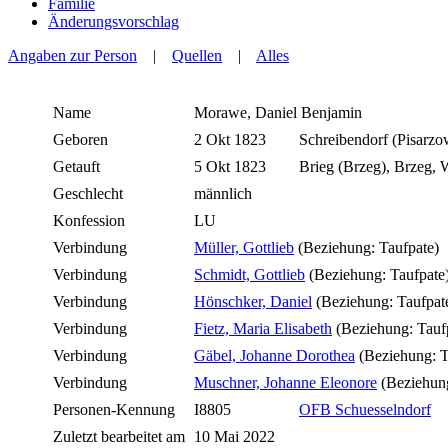
Familie
Änderungsvorschlag
Angaben zur Person
|
Quellen
|
Alles
Name
Morawe
,
Daniel Benjamin
Geboren
2 Okt 1823
Schreibendorf (Pisarz
Getauft
5 Okt 1823
Brieg (Brzeg), Brzeg
Geschlecht
männlich
Konfession
LU
Verbindung
Müller, Gottlieb
(Beziehung: Taufpate)
Verbindung
Schmidt, Gottlieb
(Beziehung: Taufpate
Verbindung
Hönschker, Daniel
(Beziehung: Taufpat
Verbindung
Fietz, Maria Elisabeth
(Beziehung: Tauf
Verbindung
Gäbel, Johanne Dorothea
(Beziehung: T
Verbindung
Muschner, Johanne Eleonore
(Beziehung
Personen-Kennung
I8805
OFB Schuesselndorf
Zuletzt bearbeitet am
10 Mai 2022